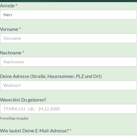
Bewerbercockpit
Anrede
If you
*
are
human,
leave
Vorname
*
this
field
blank.
Nachname
*
Deine Adresse (Straße, Hausnummer, PLZ und Ort)
Wann bist Du geboren?
freiwillige Angabe
Wie lautet Deine E-Mail-Adresse?
*