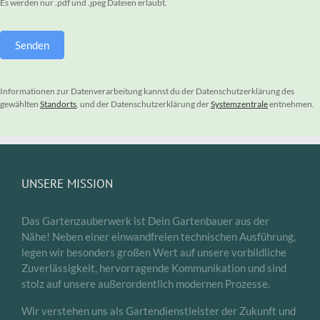
Es werden nur .pdf und .jpeg Dateien erlaubt.
Senden
Informationen zur Datenverarbeitung kannst du der Datenschutzerklärung des
gewählten
Standorts
, und der Datenschutzerklärung der
Systemzentrale
entnehmen.
UNSERE MISSION
Das Gartenzauberwerk ist Dein Gartenbauer aus der
Nähe! Neben einer einwandfreien technischen Ausführung,
legen wir besonders großen Wert auf unsere vorbildliche
Zuverlässigkeit, hervorragende Kommunikation und sind
stolz auf unsere außerordentlich modernen Prozesse.
Wir verstehen uns als Gartendienstleister der Zukunft und