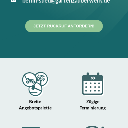
berlin-sued@gartenzauberwerk.de
JETZT RÜCKRUF ANFORDERN!
Breite
Zügige
Angebotspalette
Terminierung