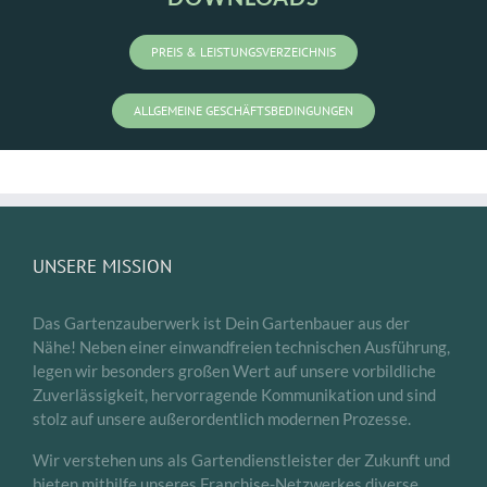
PREIS & LEISTUNGSVERZEICHNIS
ALLGEMEINE GESCHÄFTSBEDINGUNGEN
UNSERE MISSION
Das Gartenzauberwerk ist Dein Gartenbauer aus der
Nähe! Neben einer einwandfreien technischen Ausführung,
legen wir besonders großen Wert auf unsere vorbildliche
Zuverlässigkeit, hervorragende Kommunikation und sind
stolz auf unsere außerordentlich modernen Prozesse.
Wir verstehen uns als Gartendienstleister der Zukunft und
bieten mithilfe unseres Franchise-Netzwerkes diverse