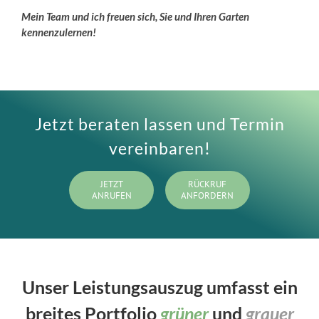
Mein Team und ich freuen sich, Sie und Ihren Garten
kennenzulernen!
Jetzt beraten lassen und Termin
vereinbaren!
JETZT
RÜCKRUF
ANRUFEN
ANFORDERN
Unser Leistungsauszug umfasst ein
breites Portfolio
grüner
und
grauer