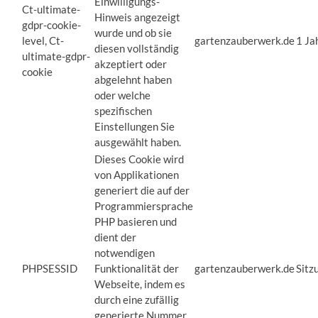
Einwilligungs-
Ct-ultimate-
Hinweis angezeigt
gdpr-cookie-
wurde und ob sie
level, Ct-
gartenzauberwerk.de
1 Ja
diesen vollständig
ultimate-gdpr-
akzeptiert oder
cookie
abgelehnt haben
oder welche
spezifischen
Einstellungen Sie
ausgewählt haben.
Dieses Cookie wird
von Applikationen
generiert die auf der
Programmiersprache
PHP basieren und
dient der
notwendigen
PHPSESSID
Funktionalität der
gartenzauberwerk.de
Sitz
Webseite, indem es
durch eine zufällig
generierte Nummer