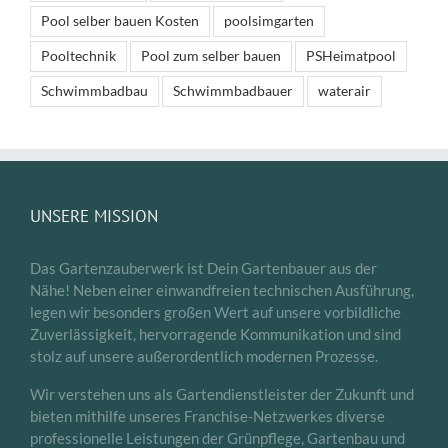
Pool selber bauen Kosten
poolsimgarten
Pooltechnik
Pool zum selber bauen
PSHeimatpool
Schwimmbadbau
Schwimmbadbauer
waterair
UNSERE MISSION
Das Gartenzauberwerk ist Dein Gartenbauer aus der
Nähe! Neben einer einwandfreien technischen Ausführung,
legen wir besonders großen Wert auf unsere vorbildliche
Zuverlässigkeit, hervorragende Kommunikation und sind
stolz auf unsere außerordentlich modernen Prozesse.
Wir verstehen uns als Gartendienstleister der Zukunft und
bieten mithilfe unseres Franchise-Netzwerkes diverse
professionelle Leistungen der Grünpflege, Gartenbau und