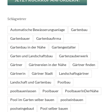
Schlagwörter
Automatische Bewässerungsanlage
Gartenbau
Gartenbauer
Gartenbaufirma
Gartenbau in der Nähe
Gartengestalter
Garten und Landschaftsbau
Gartenzauberwerk
Gärtner
Gärtnereien in der Nähe
Gärtner finden
Gärtnerin
Gärtner Stadt
Landschaftsgärtner
Landschaft und Gartenbau
Poolbau
poolbauenlassen
Poolbauer
PoolbauerInDerNähe
Pool im Garten selber bauen
poolseinbauen
poolseingebaut
Pool selber bauen