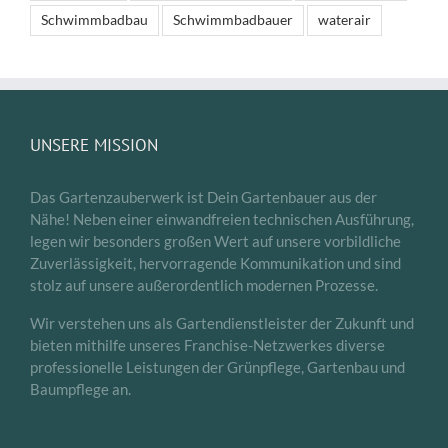
Schwimmbadbau
Schwimmbadbauer
waterair
UNSERE MISSION
Das Gartenzauberwerk ist Dein Gartenbauer aus der
Nähe! Neben einer einwandfreien technischen Ausführung,
legen wir besonders großen Wert auf unsere vorbildliche
Zuverlässigkeit, hervorragende Kommunikation und sind
stolz auf unsere außerordentlich modernen Prozesse.
Wir verstehen uns als Gartendienstleister der Zukunft und
bieten mithilfe unseres Franchise-Netzwerkes diverse
professionelle Leistungen der Grünpflege, Gartenbau und
Baumpflege an.