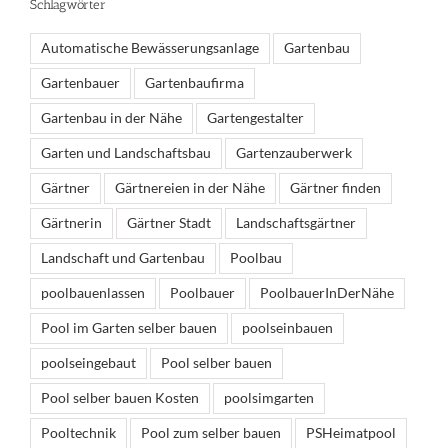
Schlagwörter
Automatische Bewässerungsanlage
Gartenbau
Gartenbauer
Gartenbaufirma
Gartenbau in der Nähe
Gartengestalter
Garten und Landschaftsbau
Gartenzauberwerk
Gärtner
Gärtnereien in der Nähe
Gärtner finden
Gärtnerin
Gärtner Stadt
Landschaftsgärtner
Landschaft und Gartenbau
Poolbau
poolbauenlassen
Poolbauer
PoolbauerInDerNähe
Pool im Garten selber bauen
poolseinbauen
poolseingebaut
Pool selber bauen
Pool selber bauen Kosten
poolsimgarten
Pooltechnik
Pool zum selber bauen
PSHeimatpool