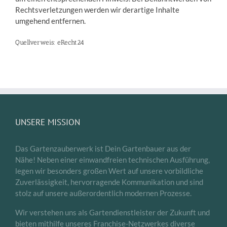
Rechtsverletzungen werden wir derartige Inhalte
umgehend entfernen.
Quellverweis:
eRecht24
UNSERE MISSION
Das Gartenzauberwerk ist Dein Gartenbauer aus der
Nähe! Neben einer einwandfreien technischen Ausführung,
legen wir besonders großen Wert auf unsere vorbildliche
Zuverlässigkeit, hervorragende Kommunikation und sind
stolz auf unsere außerordentlich modernen Prozesse.
Wir verstehen uns als Gartendienstleister der Zukunft und
bieten mithilfe unseres Franchise-Netzwerkes diverse