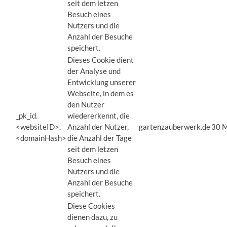
seit dem letzen
Besuch eines
Nutzers und die
Anzahl der Besuche
speichert.
Dieses Cookie dient
der Analyse und
Entwicklung unserer
Webseite, in dem es
den Nutzer
_pk_id.
wiedererkennt, die
<websiteID>.
Anzahl der Nutzer,
gartenzauberwerk.de
30 M
<domainHash>
die Anzahl der Tage
seit dem letzen
Besuch eines
Nutzers und die
Anzahl der Besuche
speichert.
Diese Cookies
dienen dazu, zu