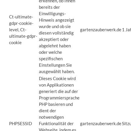
erkennen, ob Ihnen
bereits der
Einwilligungs-
Ct-ultimate-
Hinweis angezeigt
gdpr-cookie-
wurde und ob sie
level, Ct-
gartenzauberwerk.de
1 Ja
diesen vollständig
ultimate-gdpr-
akzeptiert oder
cookie
abgelehnt haben
oder welche
spezifischen
Einstellungen Sie
ausgewählt haben.
Dieses Cookie wird
von Applikationen
generiert die auf der
Programmiersprache
PHP basieren und
dient der
notwendigen
PHPSESSID
Funktionalität der
gartenzauberwerk.de
Sitz
Webseite, indem es