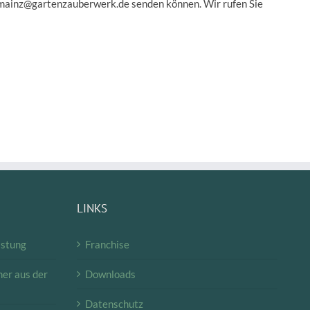
 an mainz@gartenzauberwerk.de senden können. Wir rufen Sie
LINKS
istung
Franchise
er aus der
Downloads
Datenschutz