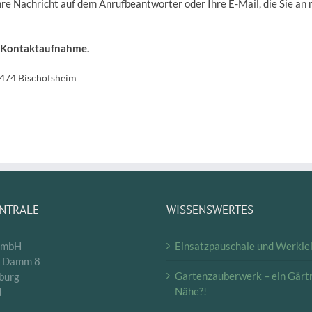
r Ihre Nachricht auf dem Anrufbeantworter oder Ihre E-Mail, die Sie
e Kontaktaufnahme.
5474 Bischofsheim
ENTRALE
WISSENSWERTES
GmbH
Einsatzpauschale und Werkle
r Damm 8
Gartenzauberwerk – ein Gärtn
burg
Nähe?!
d