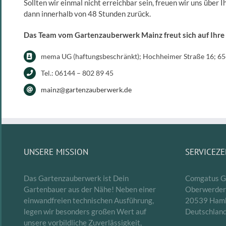
Sollten wir einmal nicht erreichbar sein, freuen wir uns übe
dann innerhalb von 48 Stunden zurück.
Das Team vom Gartenzauberwerk Mainz freut sich auf Ihr
mema UG (haftungsbeschränkt); Hochheimer Straße 16; 6
Tel.: 06144 – 802 89 45
mainz@gartenzauberwerk.de
UNSERE MISSION
SERVICEZ
Das Gartenzauberwerk ist Dein
Comgatus 
Gartenbauer aus der Nähe! Neben einer
Oberwerde
einwandfreien technischen Ausführung,
20539 Ham
legen wir besonders großen Wert auf
Deutschlan
unsere vorbildliche Zuverlässigkeit,