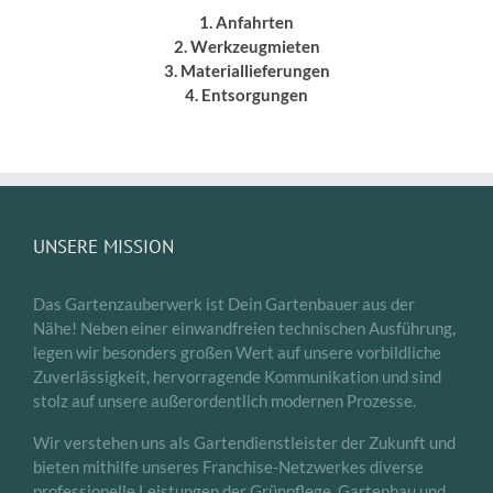
1. Anfahrten
2. Werkzeugmieten
3. Materiallieferungen
4. Entsorgungen
UNSERE MISSION
Das Gartenzauberwerk ist Dein Gartenbauer aus der
Nähe! Neben einer einwandfreien technischen Ausführung,
legen wir besonders großen Wert auf unsere vorbildliche
Zuverlässigkeit, hervorragende Kommunikation und sind
stolz auf unsere außerordentlich modernen Prozesse.
Wir verstehen uns als Gartendienstleister der Zukunft und
bieten mithilfe unseres Franchise-Netzwerkes diverse
professionelle Leistungen der Grünpflege, Gartenbau und