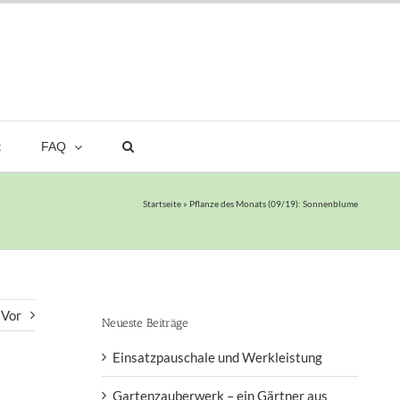
t
FAQ
Startseite
»
Pflanze des Monats (09/19): Sonnenblume
Vor
Neueste Beiträge
Einsatzpauschale und Werkleistung
Gartenzauberwerk – ein Gärtner aus