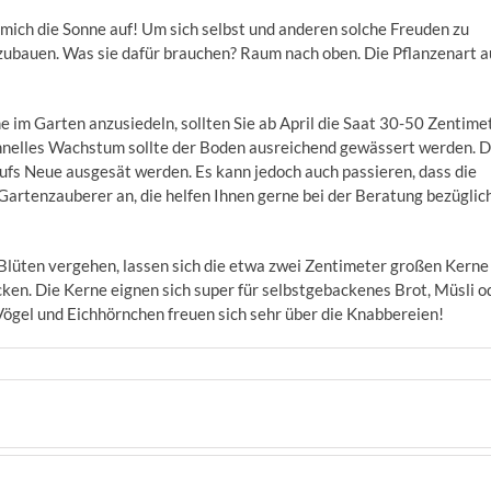
ich die Sonne auf! Um sich selbst und anderen solche Freuden zu
nzubauen. Was sie dafür brauchen? Raum nach oben. Die Pflanzenart a
 im Garten anzusiedeln, sollten Sie ab April die Saat 30-50 Zentime
chnelles Wachstum sollte der Boden ausreichend gewässert werden. D
 aufs Neue ausgesät werden. Es kann jedoch auch passieren, dass die
 Gartenzauberer an, die helfen Ihnen gerne bei der Beratung bezüglic
lüten vergehen, lassen sich die etwa zwei Zentimeter großen Kerne
ken. Die Kerne eignen sich super für selbstgebackenes Brot, Müsli o
Vögel und Eichhörnchen freuen sich sehr über die Knabbereien!