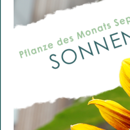
grösseres
Bild