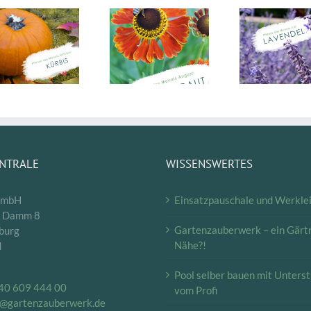
Pflanze des
Pflanze des
Pfla
Monats
Monats
M
(08/19):
(7/19):
(1
Sonnenbraut
Lavendel
Weih
ENTRALE
WISSENSWERTES
GmbH
Einsatzpauschale und Werkle
r Damm 8
Gartenzauberwerk – ein Gärtn
burg
Nähe?!
d
Pool selber bauen mit Unters
40 609 444 00
vom Profi
e@gartenzauberwerk.de