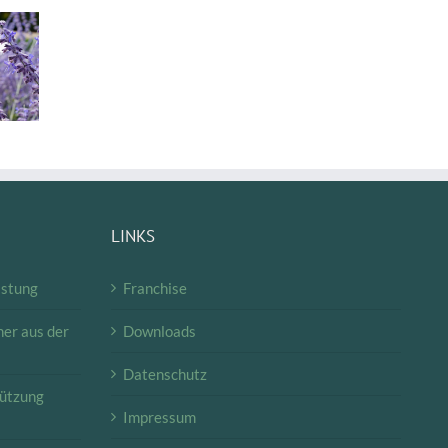
nze des
Pflanze des
Pflanze des
onats
Monats
Monats
2/12):
(11/19):
(10/19):
nachtsstern
Chrysantheme
Kürbis
LINKS
istung
Franchise
er aus der
Downloads
Datenschutz
tützung
Impressum