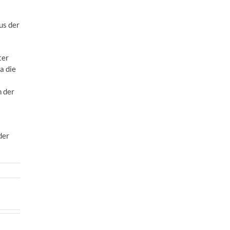
us der
ter
a die
h der
der