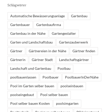
Schlagwörter
Automatische Bewässerungsanlage
Gartenbau
Gartenbauer
Gartenbaufirma
Gartenbau in der Nähe
Gartengestalter
Garten und Landschaftsbau
Gartenzauberwerk
Gärtner
Gärtnereien in der Nähe
Gärtner finden
Gärtnerin
Gärtner Stadt
Landschaftsgärtner
Landschaft und Gartenbau
Poolbau
poolbauenlassen
Poolbauer
PoolbauerInDerNähe
Pool im Garten selber bauen
poolseinbauen
poolseingebaut
Pool selber bauen
Pool selber bauen Kosten
poolsimgarten