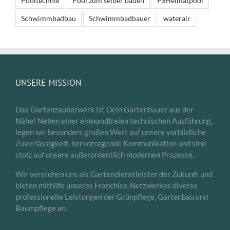
Pooltechnik
Pool zum selber bauen
PSHeimatpool
Schwimmbadbau
Schwimmbadbauer
waterair
UNSERE MISSION
Das Gartenzauberwerk ist Dein Gartenbauer aus der
Nähe! Neben einer einwandfreien technischen Ausführung,
legen wir besonders großen Wert auf unsere vorbildliche
Zuverlässigkeit, hervorragende Kommunikation und sind
stolz auf unsere außerordentlich modernen Prozesse.
Wir verstehen uns als Gartendienstleister der Zukunft und
bieten mithilfe unseres Franchise-Netzwerkes diverse
professionelle Leistungen der Grünpflege, Gartenbau und
Baumpflege an.