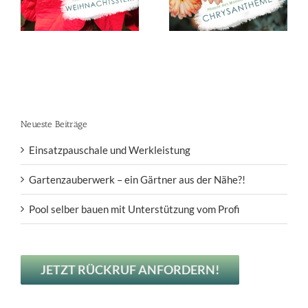
Monats
(11/19):
(10/19): Kürbis
ern
Chrysantheme
Neueste Beiträge
Einsatzpauschale und Werkleistung
Gartenzauberwerk – ein Gärtner aus der Nähe?!
Pool selber bauen mit Unterstützung vom Profi
JETZT RÜCKRUF ANFORDERN!