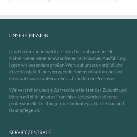
UNSERE MISSION
Das Gartenzauberwerk ist Dein Gartenbauer aus der
Nähe! Neben einer einwandfreien technischen Ausführung,
legen wir besonders großen Wert auf unsere vorbildliche
Zuverlässigkeit, hervorragende Kommunikation und sind
stolz auf unsere außerordentlich modernen Prozesse.
Wir verstehen uns als Gartendienstleister der Zukunft und
bieten mithilfe unseres Franchise-Netzwerkes diverse
professionelle Leistungen der Grünpflege, Gartenbau und
Baumpflege an.
SERVICEZENTRALE