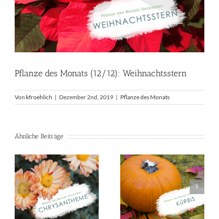
Pflanze des Monats (12/12): Weihnachtsstern
Von
kfroehlich
|
Dezember 2nd, 2019
|
Pflanze des Monats
Ähnliche Beiträge
Pflanze des
Pflanze des
Monats
Monats
(09/19):
(10/19): Kürbis