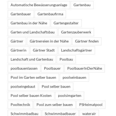
Automatische Bewässerungsanlage
Gartenbau
Gartenbauer
Gartenbaufirma
Gartenbau in der Nähe
Gartengestalter
Garten und Landschaftsbau
Gartenzauberwerk
Gärtner
Gärtnereien in der Nähe
Gärtner finden
Gärtnerin
Gärtner Stadt
Landschaftsgärtner
Landschaft und Gartenbau
Poolbau
poolbauenlassen
Poolbauer
PoolbauerInDerNähe
Pool im Garten selber bauen
poolseinbauen
poolseingebaut
Pool selber bauen
Pool selber bauen Kosten
poolsimgarten
Pooltechnik
Pool zum selber bauen
PSHeimatpool
Schwimmbadbau
Schwimmbadbauer
waterair